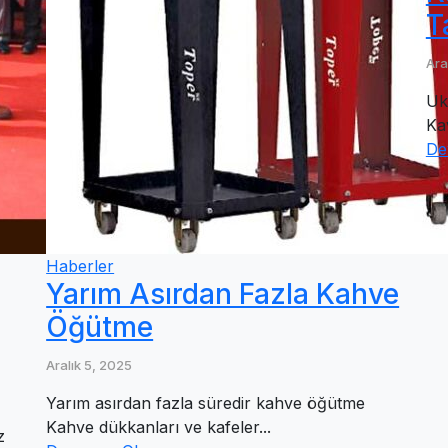
T
Ara
Uk
Ka
De
Haberler
Yarım Asırdan Fazla Kahve
Öğütme
Aralık 5, 2025
Yarım asırdan fazla süredir kahve öğütme
Kahve dükkanları ve kafeler...
z