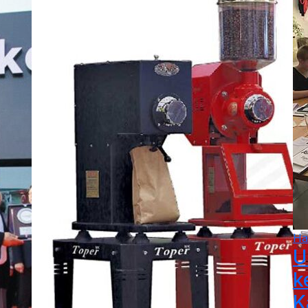
Ha
U
k
K