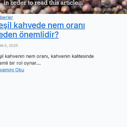
berler
eşil kahvede nem oranı
eden önemlidir?
lık 5, 2025
şil kahvenin nem oranı, kahvenin kalitesinde
mli bir rol oynar....
vamını Oku