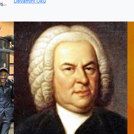
Devamını Oku
...