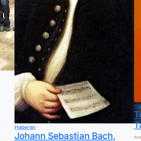
Ha
T
T
Haberler
Johann Sebastian Bach,
Ara