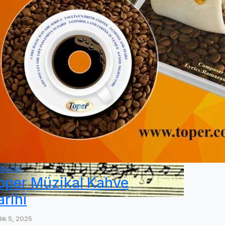
berler
oper Müzikal Kahve
arihi
lık 5, 2025