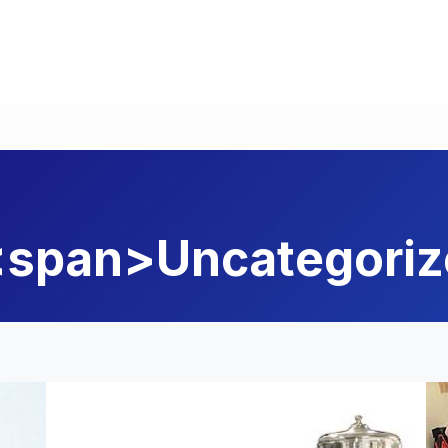
VURMA MAKINELERI
ÜRÜNLER
KURUMSAL
SATIŞ & DESTEK
 <span>Uncategori