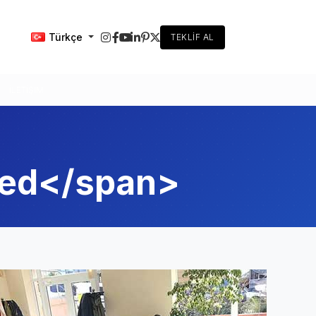
Türkçe
TEKLIF AL
İLETIŞIM
zed</span>