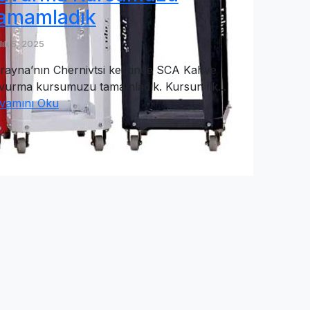
amamladık
lık 5, 2025
rayna’nın Chernivtsi kentinde SCA Kahve
vurma kursumuzu tamamladık. Kursun ilk...
vamını Oku