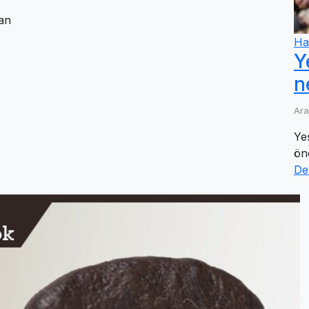
lan
Ha
Y
n
Ara
Ye
öne
De