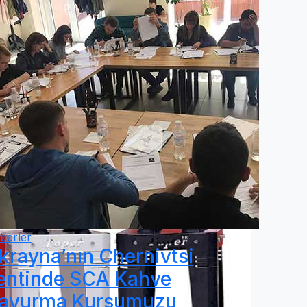
berler
krayna’nın Chernivtsi
entinde SCA Kahve
avurma Kursumuzu