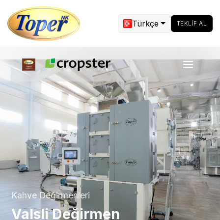
Türkçe
TEKLIF AL
Kahve Değirmenleri
Valsli Değirmen