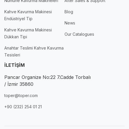
Numune Kavurma Makineleri
After Sales & Support
Kahve Kavurma Makinesi
Blog
Endüstriyel Tip
News
Kahve Kavurma Makinesi
Our Catalogues
Dükkan Tipi
Anahtar Teslimi Kahve Kavurma
Tesisleri
İLETİŞİM
Pancar Organize No:22 7.Cadde Torbalı
/ İzmir 35860
toper@toper.com
+90 (232) 254 01 21