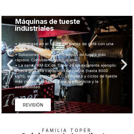
Máquinas de tueste
industriales
• Adéntrese en el futuro del tueste de café con una
automatización de vanguardia.
• Soluciones completas. Tiempos de tueste más
rápidos. Consistencia inigualable.
• La serie TKM-SX de Toper es un excelente ejemplo:
ofrece una alta capacidad de tueste (hasta 6000
kg/h), automatización PLC completa y ciclos de tueste
más cortos diseñados para la eficiencia y la
escalabilidad.
REVISIÓN
FAMILIA TOPER