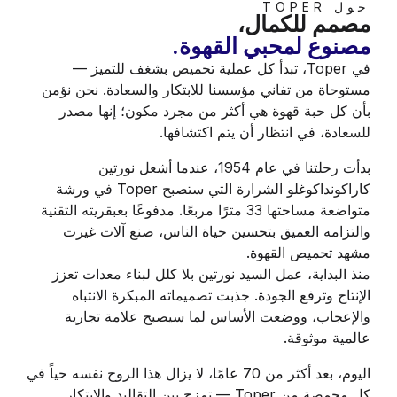
حول TOPER
مصمم للكمال،
مصنوع لمحبي القهوة.
في Toper، تبدأ كل عملية تحميص بشغف للتميز —
مستوحاة من تفاني مؤسسنا للابتكار والسعادة. نحن نؤمن
بأن كل حبة قهوة هي أكثر من مجرد مكون؛ إنها مصدر
للسعادة، في انتظار أن يتم اكتشافها.
بدأت رحلتنا في عام 1954، عندما أشعل نورتين
كاراكونداكوغلو الشرارة التي ستصبح Toper في ورشة
متواضعة مساحتها 33 مترًا مربعًا. مدفوعًا بعبقريته التقنية
والتزامه العميق بتحسين حياة الناس، صنع آلات غيرت
مشهد تحميص القهوة.
منذ البداية، عمل السيد نورتين بلا كلل لبناء معدات تعزز
الإنتاج وترفع الجودة. جذبت تصميماته المبكرة الانتباه
والإعجاب، ووضعت الأساس لما سيصبح علامة تجارية
عالمية موثوقة.
اليوم، بعد أكثر من 70 عامًا، لا يزال هذا الروح نفسه حياً في
كل محمصة من Toper — تمزج بين التقاليد والابتكار