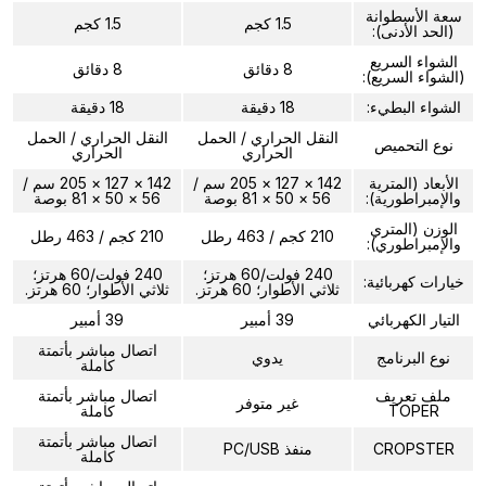
سعة الأسطوانة
1.5 كجم
1.5 كجم
(الحد الأدنى):
الشواء السريع
8 دقائق
8 دقائق
(الشواء السريع):
الشواء البطيء:
18 دقيقة
18 دقيقة
النقل الحراري / الحمل
النقل الحراري / الحمل
نوع التحميص
الحراري
الحراري
الأبعاد (المترية
142 × 127 × 205 سم /
142 × 127 × 205 سم /
والإمبراطورية):
56 × 50 × 81 بوصة
56 × 50 × 81 بوصة
الوزن (المتري
210 كجم / 463 رطل
210 كجم / 463 رطل
والإمبراطوري):
240 فولت/60 هرتز؛
240 فولت/60 هرتز؛
خيارات كهربائية:
ثلاثي الأطوار؛ 60 هرتز.
ثلاثي الأطوار؛ 60 هرتز.
التيار الكهربائي
39 أمبير
39 أمبير
اتصال مباشر بأتمتة
نوع البرنامج
يدوي
كاملة
ملف تعريف
اتصال مباشر بأتمتة
غير متوفر
TOPER
كاملة
اتصال مباشر بأتمتة
CROPSTER
منفذ PC/USB
كاملة