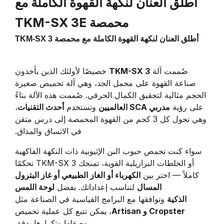
أطلق العنان لنكهة القهوة الكاملة مع
محمصة TKM-SX 3E
أطلق العنان لنكهة القهوة الكاملة مع محمصة TKM-SX 3
صُممت آلة
TKM-SX 3
خصيصًا لأولئك الذين يأخذون
صناعة القهوة على محمل الجد، وهي آلة تحميص صغيرة
الحجم مثالية لتحقيق الكمال الحرفي. صُممت هذه الآلة بناءً
على رؤية
مدربي SCA العالميين
وتستخدم
أحدث التقنيات
،
وهي تحول كل 3 كجم من القهوة المحمصة إلى درس متقن
في الاتساق والمذاق.
سواء كنت تحمص حبوب البن الإثيوبية ذات النكهة الفاكهية
أو الخلطات البرازيلية القوية، تمنحك TKM-SX 3 تحكمًا
كاملاً — اختر بين
الكهرباء أو الغاز الطبيعي أو غاز البترول
المسال
لتناسب إعداداتك. بفضل
لوحة اللمس
الذكية
وتوافقها مع البرامج القياسية في الصناعة مثل
Cropster و Artisan
، يمكن تتبع كل عملية تحميص
وصقلها وتكرارها بدقة.