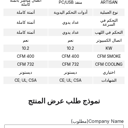
اتصال مباشر بأتمتة
ARTISAN
منفذ PC/USB
كاملة
نوع العملية
أدوات التحكم اليدوية
أتمتة كاملة
التحكم في
عداد يدوي
أتمتة كاملة
السرعة
التحكم في اللهب
عداد يدوي
أتمتة كاملة
اتصال الكمبيوتر
نعم
نعم
10.2
10.2
KW
400 CFM
400 CFM
CFM SMOKE
732 CFM
732 CFM
CFM COOLING
اختياري
ديستونر
ديستونر
الشهادات
CE; UL; CSA
CE; UL; CSA
نموذج طلب عرض المنتج
Company Name
(مطلوب)