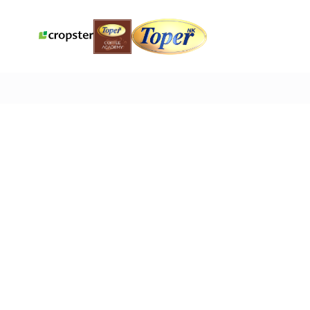
محامص القهوة