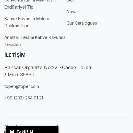
Endüstriyel Tip
News
Kahve Kavurma Makinesi
Our Catalogues
Dükkan Tipi
Anahtar Teslimi Kahve Kavurma
Tesisleri
İLETİŞİM
Pancar Organize No:22 7.Cadde Torbalı
/ İzmir 35860
toper@toper.com
+90 (232) 254 01 21
Bizi takip etmeyi unutmayın!
Teklif Al