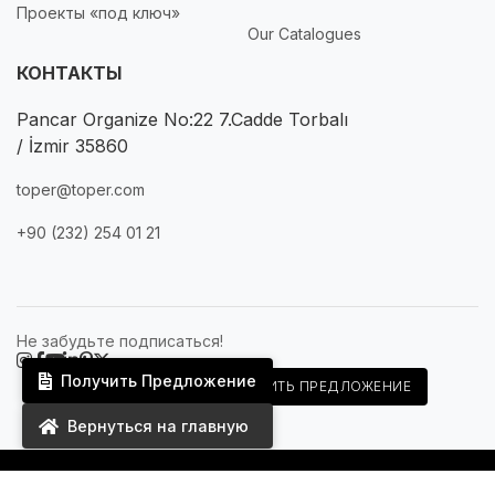
Проекты «под ключ»
Our Catalogues
КОНТАКТЫ
Pancar Organize No:22 7.Cadde Torbalı
/ İzmir 35860
toper@toper.com
+90 (232) 254 01 21
Не забудьте подписаться!
Получить Предложение
Русский
ПОЛУЧИТЬ ПРЕДЛОЖЕНИЕ
Вернуться на главную
Privacy Policy
Terms & Conditions
Cookie Policy