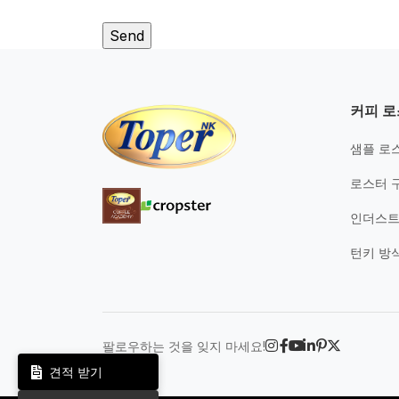
커피 로
샘플 로
로스터 
인더스트
턴키 방
팔로우하는 것을 잊지 마세요!
견적 받기