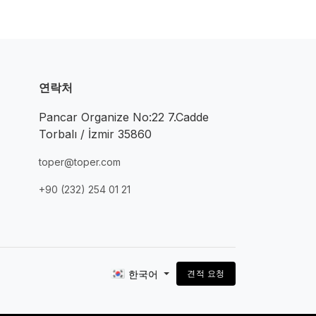
연락처
Pancar Organize No:22 7.Cadde
Torbalı / İzmir 35860
toper@toper.com
+90 (232) 254 01 21
한국어
견적 요청