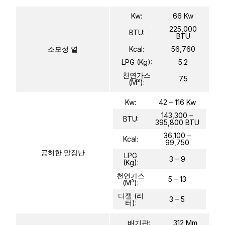
Kw:
66 Kw
225,000
BTU:
BTU
소모성 열
Kcal:
56,760
LPG (Kg):
5.2
천연가스
7.5
(m³):
Kw:
42 – 116 Kw
143,300 –
BTU:
395,800 BTU
36,100 –
Kcal:
99,750
공허한 말장난
LPG
3 – 9
(Kg):
천연가스
5 – 13
(m³):
디젤 (리
3 – 5
터):
배기관:
312 Mm