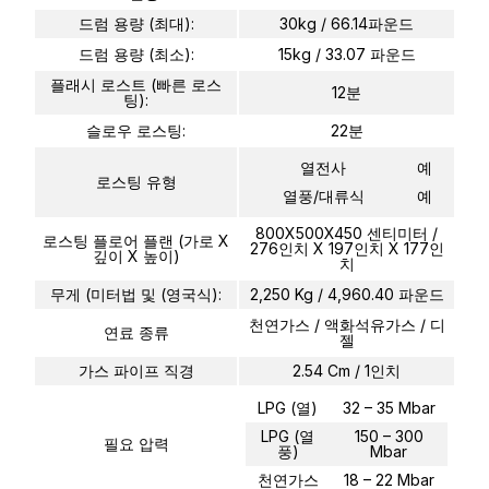
드럼 용량 (최대):
30kg / 66.14파운드
드럼 용량 (최소):
15kg / 33.07 파운드
플래시 로스트 (빠른 로스
12분
팅):
슬로우 로스팅:
22분
열전사
예
로스팅 유형
열풍/대류식
예
800X500X450 센티미터 /
로스팅 플로어 플랜 (가로 X
276인치 X 197인치 X 177인
깊이 X 높이)
치
무게 (미터법 및 (영국식):
2,250 Kg / 4,960.40 파운드
천연가스 / 액화석유가스 / 디
연료 종류
젤
가스 파이프 직경
2.54 Cm / 1인치
LPG (열)
32 – 35 Mbar
LPG (열
150 – 300
필요 압력
풍)
Mbar
천연가스
18 – 22 Mbar