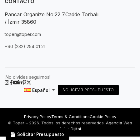
CONTACTO
Pancar Organize No:22 7.Cadde Torbalı
/ İzmir 35860
toper@toper.com
+90 (232) 254 01 21
¡No olvides seguirnos!
Español
SOLICITAR PRESUPUESTO
Privacy Policy
Terms & Conditions
Cookie Policy
© Toper – 2026. Todos los derechos reservados.
Agencia Web
Astro Dijital
Solicitar Presupuesto