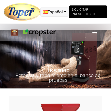
SOLICITAR
Español
PRESUPUESTO
TKS 1960
Potencia y rendimiento en el banco de
pruebas