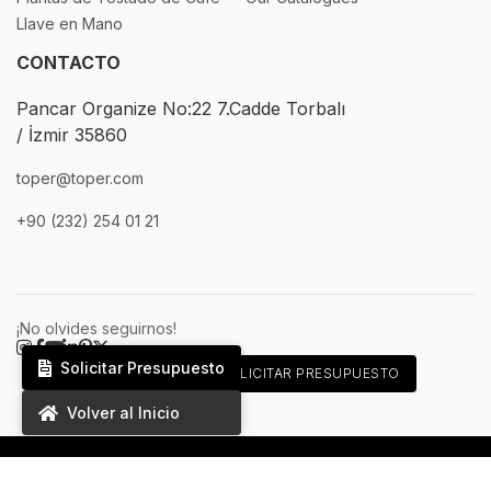
Llave en Mano
CONTACTO
Pancar Organize No:22 7.Cadde Torbalı
/ İzmir 35860
toper@toper.com
+90 (232) 254 01 21
¡No olvides seguirnos!
Solicitar Presupuesto
Español
SOLICITAR PRESUPUESTO
Volver al Inicio
Privacy Policy
Terms & Conditions
Cookie Policy
© Toper – 2026. Todos los derechos reservados.
Agencia Web