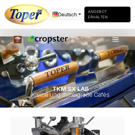
ANGEBOT
Deutsch
ERHALTEN
TKM SX LAB
Kleine und mittelgroße Cafés