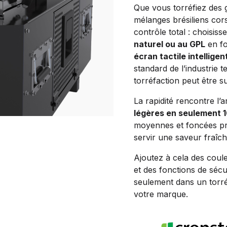
Que vous torréfiez des g
mélanges brésiliens co
contrôle total : choisis
naturel ou au GPL
en fo
écran tactile intelligen
standard de l’industrie t
torréfaction peut être su
La rapidité rencontre l’
légères en seulement 
moyennes et foncées p
servir une saveur fraîch
Ajoutez à cela des coul
et des fonctions de sécu
seulement dans un torré
votre marque.