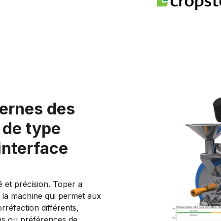
dernes des
 de type
'interface
é et précision. Toper a
 la machine qui permet aux
orréfaction différents,
ins ou préférences de