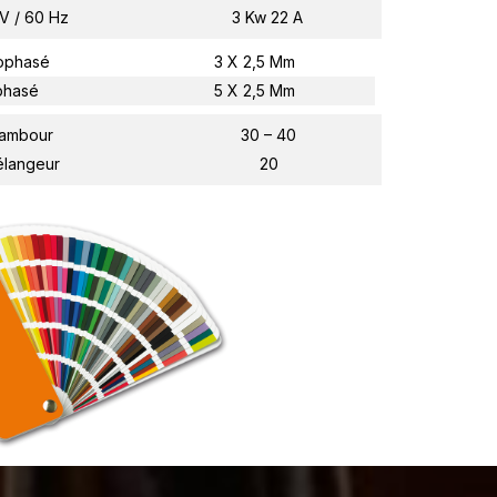
V / 60 Hz
3 Kw 22 A
ophasé
3 X 2,5 Mm
phasé
5 X 2,5 Mm
ambour
30 – 40
langeur
20