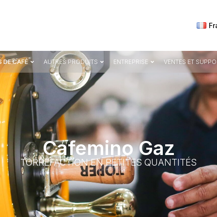
Fr
 DE CAFÉ
AUTRES PRODUITS
ENTREPRISE
VENTES ET SUPPO
Cafemino Gaz
TORRÉFACTION EN PETITES QUANTITÉS