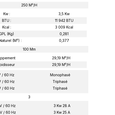
250 M³/H
Kw :
3,5 Kw
BTU :
11 942 BTU
Kcal :
3 009 Kcal
GPL (kg)
0,281
aturel (m³) :
0,377
100 Mm
appement
29,19 M³/h
oidisseur
29,19 M³/h
 / 60 Hz
Monophasé
 / 60 Hz
Triphasé
 / 60 Hz
Triphasé
3
V / 60 Hz
3 Kw 28 A
V / 60 Hz
3 Kw 25 A