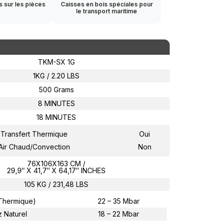
s sur les pièces
Caisses en bois spéciales pour
le transport maritime
TKM-SX 1G
1KG / 2.20 LBS
500 Grams
8 MINUTES
18 MINUTES
Transfert Thermique
Oui
Air Chaud/convection
Non
76X106X163 CM /
29,9″ X 41,7″ X 64,17″ INCHES
105 KG / 231,48 LBS
thermique)
22 – 35 Mbar
 Naturel
18 – 22 Mbar