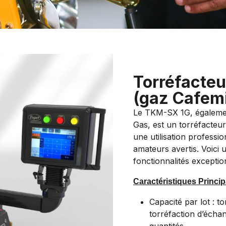
Torréfacte
(gaz Cafem
Le TKM-SX 1G, égaleme
Gas, est un torréfacte
une utilisation professio
amateurs avertis. Voici 
fonctionnalités exceptio
Caractéristiques Princip
Capacité par lot : to
torréfaction d’échan