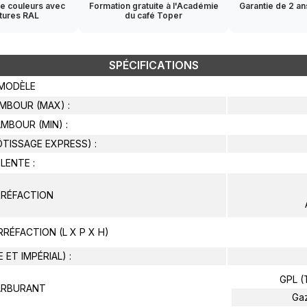
 de couleurs avec
Formation gratuite à l'Académie
Garantie de 2 an
ntures RAL
du café Toper
SPÉCIFICATIONS
MODÈLE
MBOUR (MAX) :
MBOUR (MIN) :
ÔTISSAGE EXPRESS) :
LENTE :
RRÉFACTION
RRÉFACTION (L X P X H)
 ET IMPÉRIAL) :
GPL (
ARBURANT
Gaz