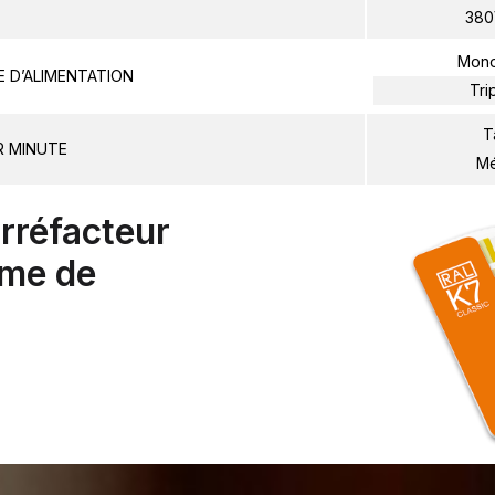
380
Mon
E D’ALIMENTATION
Tri
T
R MINUTE
Mé
orréfacteur
mme de