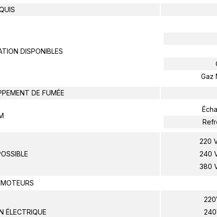
EQUIS
ATION DISPONIBLES
Gaz N
APPEMENT DE FUMÉE
Éch
M
Refr
220 V
POSSIBLE
240 V
380 V
 MOTEURS
220
 ÉLECTRIQUE
240