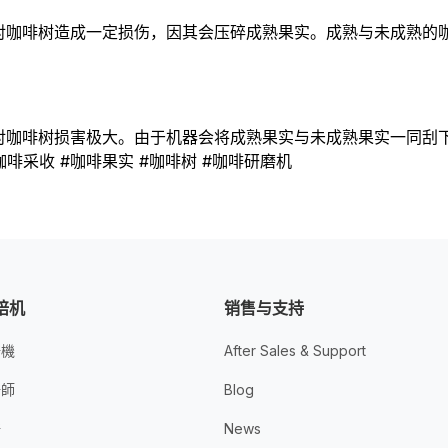
对咖啡树造成一定损伤，因其会压碎成熟果实。成熟与未成熟的
对咖啡树损害极大。由于机器会将成熟果实与未成熟果实一同刮
咖啡采收 #咖啡果实 #咖啡树 #咖啡研磨机
焙机
销售与支持
焙機
After Sales & Support
焙師
Blog
焙
News